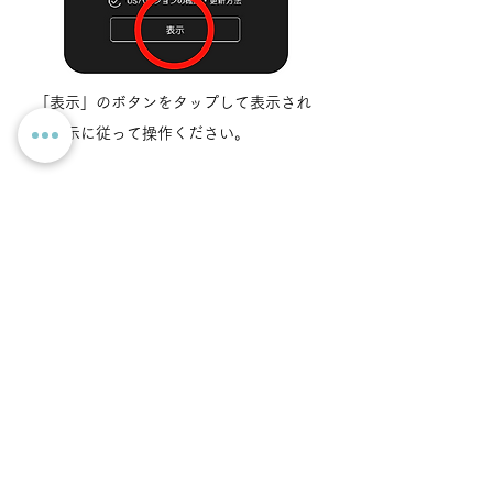
「表示」のボタンをタップして表示され
る指示に従って操作ください。
Q. 「カメラが利用できませ
ん。」と表示されている時どうす
ればいいですか？
A. カメラへのアクセスを許可しない場
合、カメラが利用できません。誤ってキ
ャンセル、ブロックした場合は、ブラウ
ザをリロードするか、設定からブラウザ